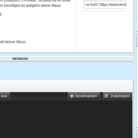
n zusätzlich 3 Punkte. Schaffst du es unter
n benötigst du lediglich deine Maus.
!
mit deiner Maus
WERBUNG
t aus
Bookmarken
Zufallsspiel