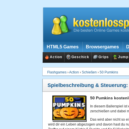
HTML5 Games
Browsergames
D
Action
Geschick
Grips
Jump
Flashgames
›
Action
›
Schießen
›
50 Pumkins
Spielbeschreibung & Steuerung
50 Pumkins kostenl
In diesem Ballerspiel is
zerschießen und dabei m
Das wird aber nicht so e
wird dir ein Leben abgezogen und davon hast du nu