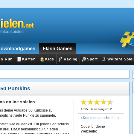
ownloadgames
Flash Games
 & Run
Karten
Kids
Racing
Sport
Weitere Spie
:
50 Pumkins
os online spielen
4.5
/
5
, Bewertungen:
2
t es deine Aufgabe 50 Kürbisse zu
öglichst viele Punkte zu sammeln.
›
Kommentar schreiben
infach wie du denkst. Für jeden Fehlschuss
Code für deine
r drei. Dafür bekommst du für jeden
Webseite: