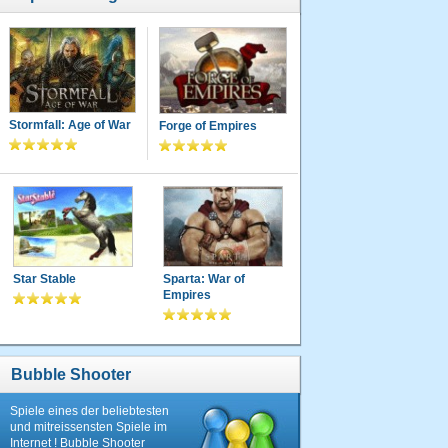
Stormfall: Age of War
Forge of Empires
Star Stable
Sparta: War of
Empires
Bubble Shooter
Spiele eines der beliebtesten
und mitreissensten Spiele im
Internet ! Bubble Shooter