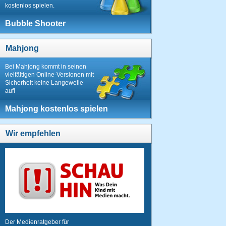
kostenlos spielen.
Bubble Shooter
Mahjong
Bei Mahjong kommt in seinen
vielfältigen Online-Versionen mit
Sicherheit keine Langeweile
auf!
Mahjong kostenlos spielen
Wir empfehlen
Der Medienratgeber für