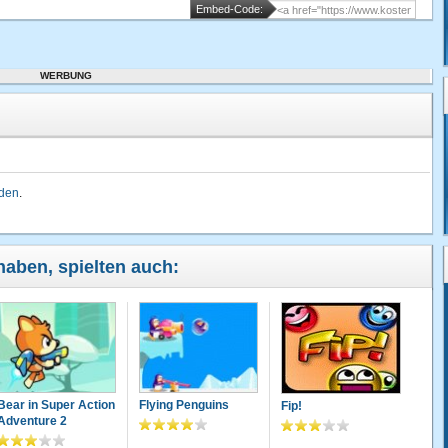
Embed-Code:
WERBUNG
lden
.
haben, spielten auch:
Bear in Super Action
Flying Penguins
Fip!
Adventure 2