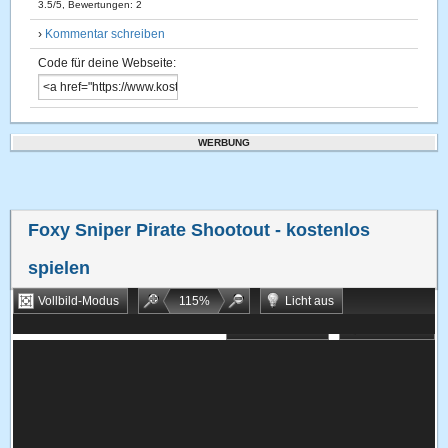
3.5
/
5
, Bewertungen:
2
›
Kommentar schreiben
Code für deine Webseite:
WERBUNG
Foxy Sniper Pirate Shootout
- kostenlos
spielen
Vollbild-Modus
115
%
Licht aus
Bookmarken
Zufallsspiel