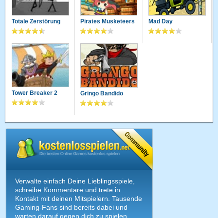
Totale Zerstörung
Pirates Musketeers
Mad Day
Tower Breaker 2
Gringo Bandido
Verwalte einfach Deine Lieblingsspiele,
schreibe Kommentare und trete in
Kontakt mit deinen Mitspielern. Tausende
Gaming-Fans sind bereits dabei und
warten darauf gegen dich zu spielen.