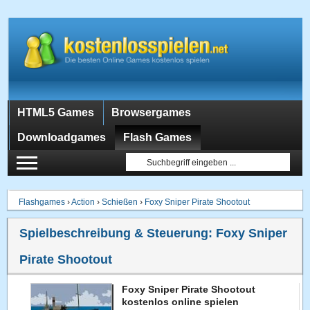
HTML5 Games
Browsergames
Downloadgames
Flash Games
Flashgames
›
Action
›
Schießen
›
Foxy Sniper Pirate Shootout
Spielbeschreibung & Steuerung:
Foxy Sniper
Pirate Shootout
Foxy Sniper Pirate Shootout
kostenlos online spielen