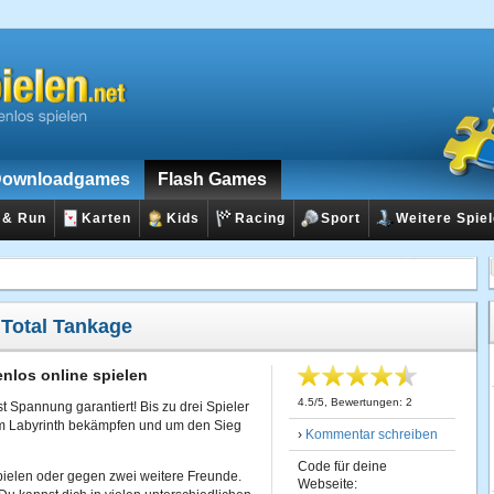
ownloadgames
Flash Games
 & Run
Karten
Kids
Racing
Sport
Weitere Spie
:
Total Tankage
nlos online spielen
4.5
/
5
, Bewertungen:
2
 Spannung garantiert! Bis zu drei Spieler
em Labyrinth bekämpfen und um den Sieg
›
Kommentar schreiben
Code für deine
pielen oder gegen zwei weitere Freunde.
Webseite: