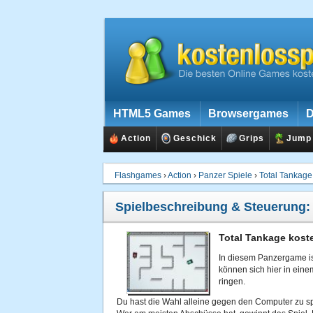
HTML5 Games
Browsergames
D
Action
Geschick
Grips
Jump
Flashgames
›
Action
›
Panzer Spiele
›
Total Tankage
Spielbeschreibung & Steuerung
Total Tankage koste
In diesem Panzergame ist
können sich hier in ein
ringen.
Du hast die Wahl alleine gegen den Computer zu s