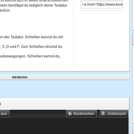
u kannst dich in vielen unterschiedlichen
en benötigst du lediglich deine Tastatur.
erlich.
en der Tastatur. Schießen kannst du mit
, S ,D und F
. Zum Schießen drückst du
 Mausbewegungen. Schießen kannst du,
WERBUNG
n
t aus
Bookmarken
Zufallsspiel