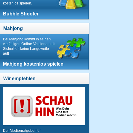
kostenlos spielen.
Bubble Shooter
Mahjong
Bei Mahjong kommt in seinen
vielfältigen Online-Versionen mit
Sicherheit keine Langeweile
auf!
Mahjong kostenlos spielen
Wir empfehlen
Der Medienratgeber für