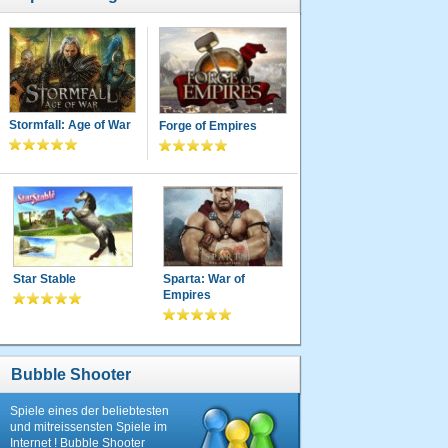
Stormfall: Age of War
Forge of Empires
Star Stable
Sparta: War of
Empires
Bubble Shooter
Spiele eines der beliebtesten
und mitreissensten Spiele im
Internet ! Bubble Shooter