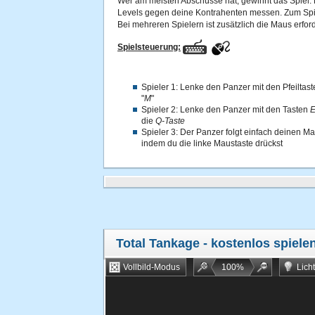
Wer am meisten Abschüsse hat, gewinnt das Spiel. D
Levels gegen deine Kontrahenten messen. Zum Spiel
Bei mehreren Spielern ist zusätzlich die Maus erford
Spielsteuerung:
Spieler 1: Lenke den Panzer mit den Pfeiltast
"
M
"
Spieler 2: Lenke den Panzer mit den Tasten
E
die
Q-Taste
Spieler 3: Der Panzer folgt einfach deinen
indem du die linke Maustaste drückst
Total Tankage
- kostenlos spiele
Vollbild-Modus
100
%
Lich