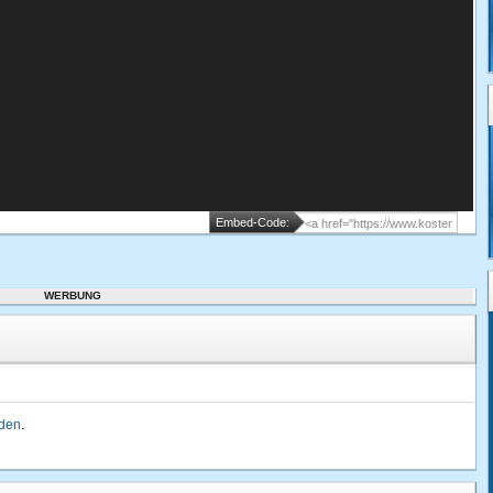
Embed-Code:
WERBUNG
lden
.