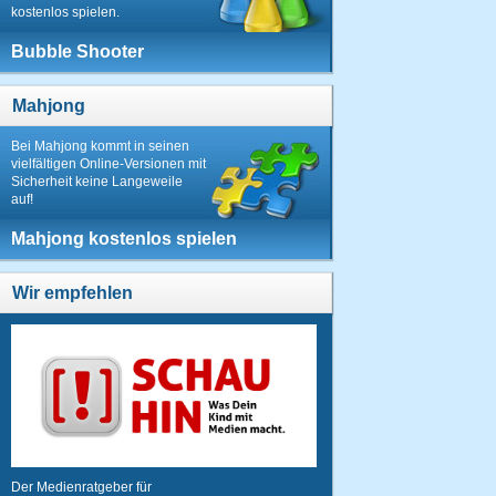
kostenlos spielen.
Bubble Shooter
Mahjong
Bei Mahjong kommt in seinen
vielfältigen Online-Versionen mit
Sicherheit keine Langeweile
auf!
Mahjong kostenlos spielen
Wir empfehlen
Der Medienratgeber für