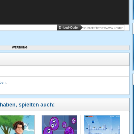
Embed-Code:
WERBUNG
lden
.
 haben, spielten auch: