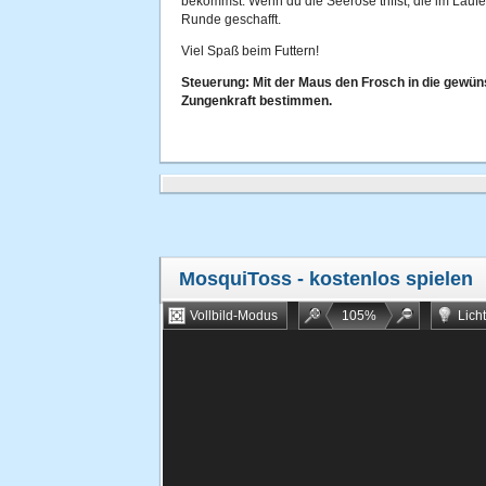
bekommst. Wenn du die Seerose triffst, die im Lauf
Runde geschafft.
Viel Spaß beim Futtern!
Steuerung: Mit der Maus den Frosch in die gewün
Zungenkraft bestimmen.
MosquiToss
- kostenlos spielen
Vollbild-Modus
105
%
Lich