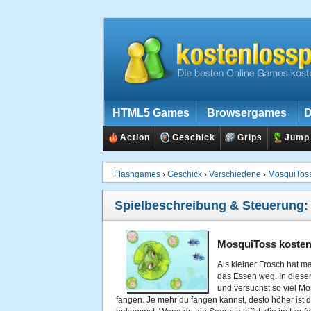
HTML5 Games
Browsergames
D
Action
Geschick
Grips
Jump
Flashgames
›
Geschick
›
Verschiedene
›
MosquiTos
Spielbeschreibung & Steuerung
MosquiToss kosten
Als kleiner Frosch hat ma
das Essen weg. In diesem
und versuchst so viel Mo
fangen. Je mehr du fangen kannst, desto höher ist