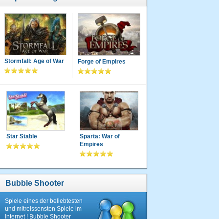
Stormfall: Age of War
Forge of Empires
Star Stable
Sparta: War of
Empires
Bubble Shooter
Spiele eines der beliebtesten
und mitreissensten Spiele im
Internet ! Bubble Shooter