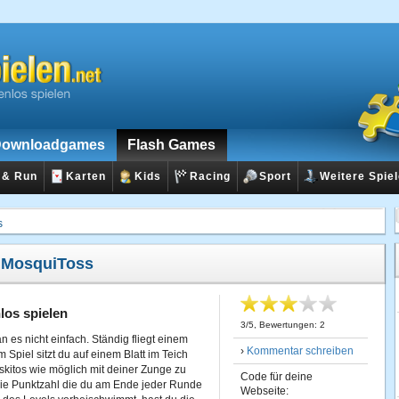
ownloadgames
Flash Games
 & Run
Karten
Kids
Racing
Sport
Weitere Spie
s
:
MosquiToss
los spielen
3
/
5
, Bewertungen:
2
n es nicht einfach. Ständig fliegt einem
›
Kommentar schreiben
 Spiel sitzt du auf einem Blatt im Teich
skitos wie möglich mit deiner Zunge zu
Code für deine
 die Punktzahl die du am Ende jeder Runde
Webseite: