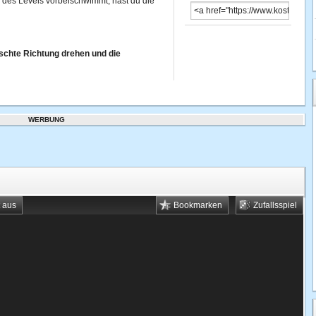
e des Levels vorbeischwimmt, hast du die
schte Richtung drehen und die
WERBUNG
t aus
Bookmarken
Zufallsspiel