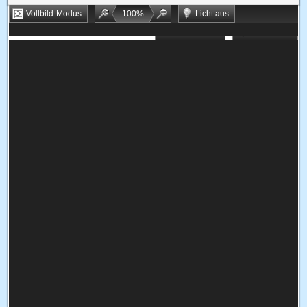
Vollbild-Modus
100
%
Licht aus
Bookmarken
Zufallsspiel