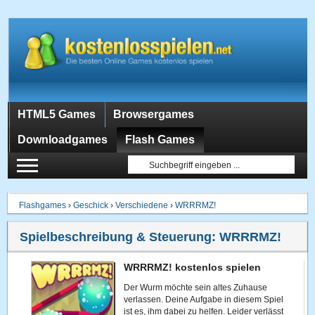
HTML5 Games
Browsergames
Downloadgames
Flash Games
Flashgames
›
Geschick
›
Verschiedene
›
WRRRMZ!
Spielbeschreibung & Steuerung:
WRRRMZ!
WRRRMZ! kostenlos spielen
Der Wurm möchte sein altes Zuhause
verlassen. Deine Aufgabe in diesem Spiel
ist es, ihm dabei zu helfen. Leider verlässt