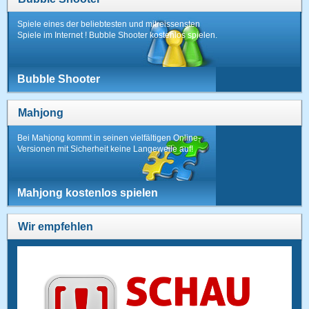
Spiele eines der beliebtesten und mitreissensten
Spiele im Internet ! Bubble Shooter kostenlos spielen.
Bubble Shooter
Mahjong
Bei Mahjong kommt in seinen vielfältigen Online-
Versionen mit Sicherheit keine Langeweile auf!
Mahjong kostenlos spielen
Wir empfehlen