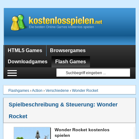
HTML5 Games
Browsergames
Downloadgames
Flash Games
Flashgames
›
Action
›
Verschiedene
›
Wonder Rocket
Spielbeschreibung & Steuerung:
Wonder
Rocket
Wonder Rocket kostenlos
spielen