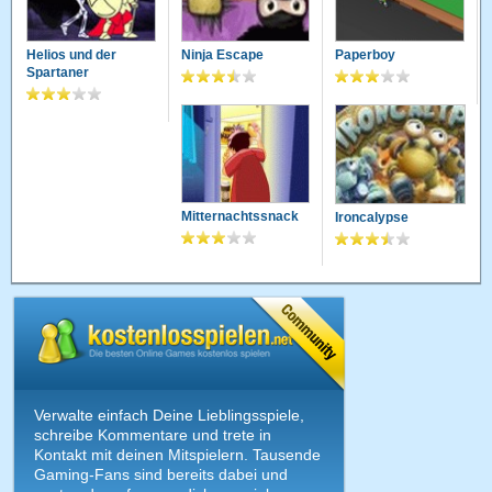
Helios und der
Ninja Escape
Paperboy
Spartaner
Mitternachtssnack
Ironcalypse
Verwalte einfach Deine Lieblingsspiele,
schreibe Kommentare und trete in
Kontakt mit deinen Mitspielern. Tausende
Gaming-Fans sind bereits dabei und