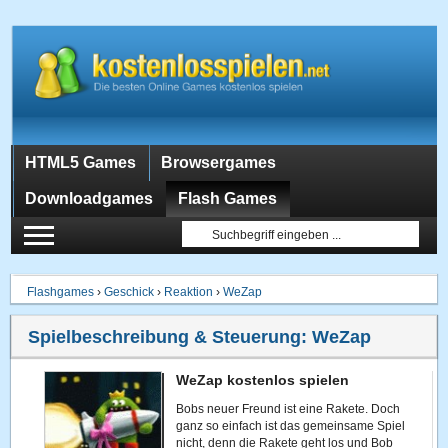
HTML5 Games
Browsergames
Downloadgames
Flash Games
Flashgames
›
Geschick
›
Reaktion
›
WeZap
Spielbeschreibung & Steuerung:
WeZap
WeZap kostenlos spielen
Bobs neuer Freund ist eine Rakete. Doch
ganz so einfach ist das gemeinsame Spiel
nicht, denn die Rakete geht los und Bob