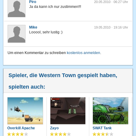
Piro
20.05.2010 · 06:27 Uhr
Ja da kann ich nur zustimmen!!!
Mike
19.05.2010 · 19:16 Uhr
Looool, sehr lustig :)
Um einen Kommentar zu schreiben
kostenlos anmelden
.
Spieler, die Western Town gespielt haben,
spielten auch:
Overkill Apache
Zayo
SWAT Tank