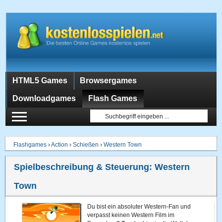
HTML5 Games
Browsergames
Downloadgames
Flash Games
Flashgames
›
Action
›
Schießen
›
Western Town
Spielbeschreibung & Steuerung:
Western
Town
Du bist ein absoluter Western-Fan und
verpasst keinen Western Film im