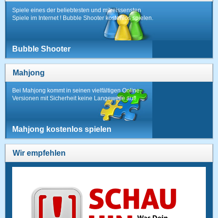
Spiele eines der beliebtesten und mitreissensten
Spiele im Internet ! Bubble Shooter kostenlos spielen.
Bubble Shooter
Mahjong
Bei Mahjong kommt in seinen vielfältigen Online-
Versionen mit Sicherheit keine Langeweile auf!
Mahjong kostenlos spielen
Wir empfehlen