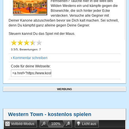
Fernsehen? Tauche hier in die Welt des
Wilden Westens ein und kämpfe gegen die
Bösewichte, die sich hinter jeder Ecke
verstecken. Versuche alle Gegner mit
Deiner Kanone abzuschießen bevor sie Dich kalt machen. Sei schnell,
denn Du kämpfst ganz alleine gegen Deine Gegner.
Steuern kannst Du das Spiel mit der Maus.
3.5
/
5
, Bewertungen:
7
›
Kommentar schreiben
Code für deine Webseite:
WERBUNG
Western Town
- kostenlos spielen
Vollbild-Modus
100
%
Licht aus