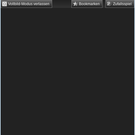
Vollbild-Modus verlassen
Bookmarken
Zufallsspiel
HTML5 Games
Browsergames
Downloadgames
Flash Games
Flashgames
›
Action
›
Flugzeug Spiele
›
Vector Stunt
Spielbeschreibung & Steuerung:
Vector Stunt
Vector Stunt kostenlos spielen
Spiele hier ein rasantes Game im Weltall.
Zu cooler Musik fliegst du mit hoher