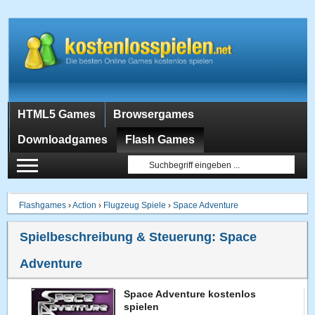
HTML5 Games
Browsergames
Downloadgames
Flash Games
Flashgames
›
Action
›
Flugzeug Spiele
›
Space Adventure
Spielbeschreibung & Steuerung:
Space
Adventure
Space Adventure kostenlos
spielen