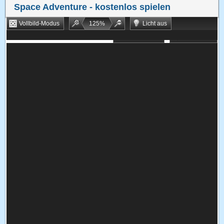
Space Adventure
- kostenlos spielen
Vollbild-Modus
125
%
Licht aus
Bookmarken
Zufallsspiel