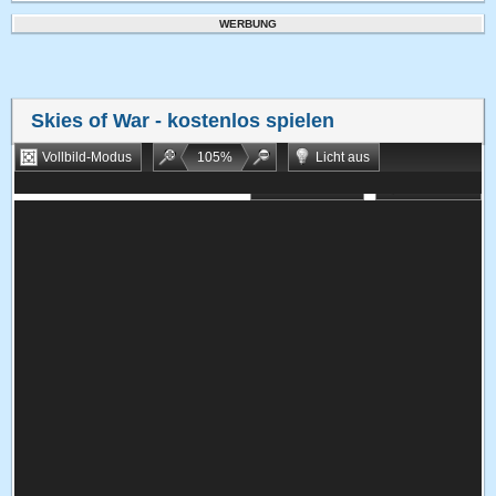
WERBUNG
Skies of War
- kostenlos spielen
Vollbild-Modus
105
%
Licht aus
Bookmarken
Zufallsspiel