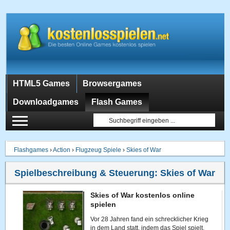
HTML5 Games
Browsergames
Downloadgames
Flash Games
Flashgames
›
Action
›
Flugzeug Spiele
›
Skies of War
Spielbeschreibung & Steuerung:
Skies of War
Skies of War kostenlos online
spielen
Vor 28 Jahren fand ein schrecklicher Krieg
in dem Land statt, indem das Spiel spielt.