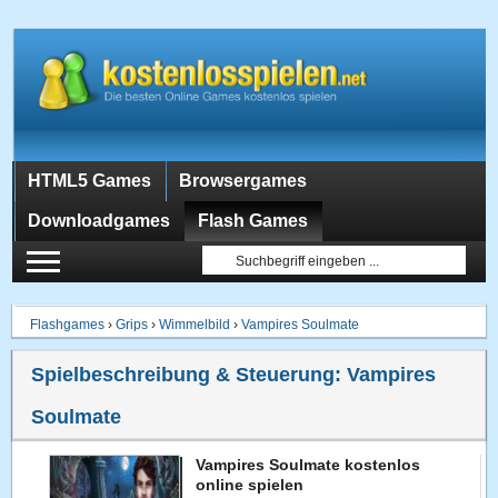
HTML5 Games
Browsergames
Downloadgames
Flash Games
Flashgames
›
Grips
›
Wimmelbild
›
Vampires Soulmate
Spielbeschreibung & Steuerung:
Vampires
Soulmate
Vampires Soulmate kostenlos
online spielen