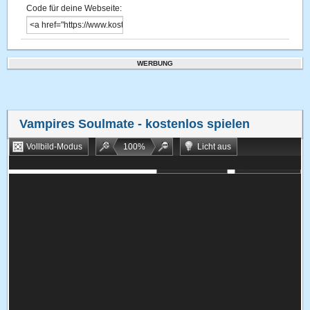
Code für deine Webseite:
WERBUNG
Vampires Soulmate
- kostenlos spielen
Vollbild-Modus
100
%
Licht aus
Bookmarken
Zufallsspiel