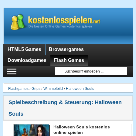
HTML5 Games
Browsergames
Downloadgames
Flash Games
Flashgames
›
Grips
›
Wimmelbild
›
Halloween Souls
Spielbeschreibung & Steuerung:
Halloween
Souls
Halloween Souls kostenlos
online spielen