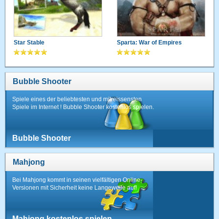
Star Stable
Sparta: War of Empires
Bubble Shooter
Spiele eines der beliebtesten und mitreissensten
Spiele im Internet ! Bubble Shooter kostenlos spielen.
Bubble Shooter
Mahjong
Bei Mahjong kommt in seinen vielfältigen Online-
Versionen mit Sicherheit keine Langeweile auf!
Mahjong kostenlos spielen