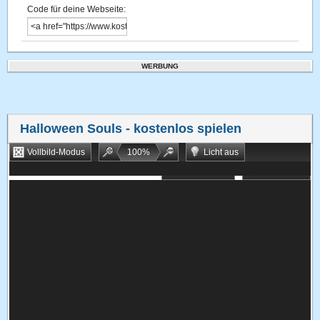
Code für deine Webseite:
WERBUNG
Halloween Souls
- kostenlos spielen
Vollbild-Modus
100
%
Licht aus
Bookmarken
Zufallsspiel