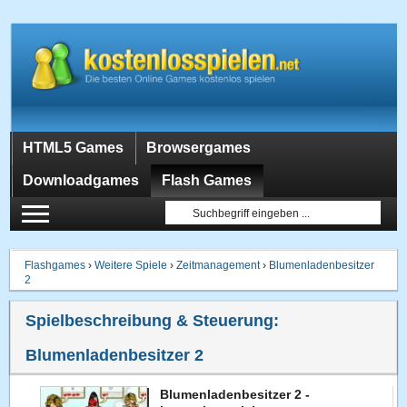
HTML5 Games
Browsergames
Downloadgames
Flash Games
Flashgames
›
Weitere Spiele
›
Zeitmanagement
›
Blumenladenbesitzer
2
Spielbeschreibung & Steuerung:
Blumenladenbesitzer 2
Blumenladenbesitzer 2 -