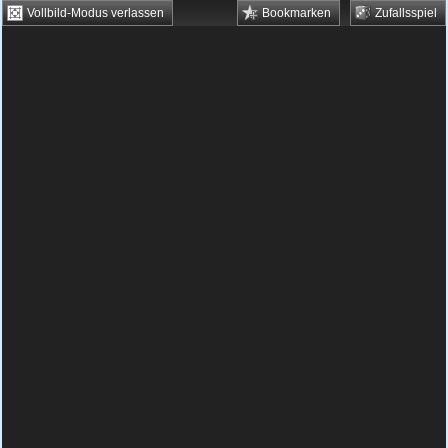
Vollbild-Modus verlassen
Bookmarken
Zufallsspiel
HTML5 Games
Browsergames
Downloadgames
Flash Games
Flashgames
›
Geschick
›
Verschiedene
›
The Emperors Runaway Cart
Spielbeschreibung & Steuerung:
The
Emperors Runaway Cart
Kuzco hat von Malina eine Nachricht
bekommen, in der sie sich mit ihm in Yzma‘s