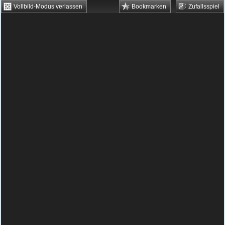
Vollbild-Modus verlassen
Bookmarken
Zufallsspiel
HTML5 Games
Browsergames
Downloadgames
Flash Games
Flashgames
›
Action
›
Schießen
›
Tank Crusader
Spielbeschreibung & Steuerung:
Tank
Crusader
Tank Crusader kostenlos online
spielen