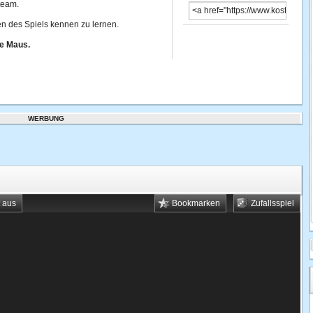
team.
en des Spiels kennen zu lernen.
ne Maus.
WERBUNG
t aus
Bookmarken
Zufallsspiel