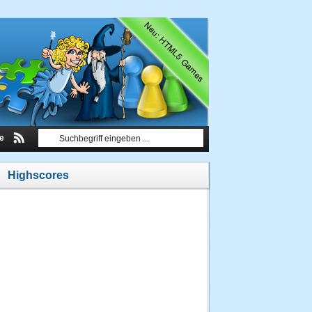
le
Highscores
1.
Benni2000
42 Punkte
06.06.2012 um
17:12 Uhr