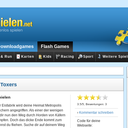
ownloadgames
Flash Games
 & Run
Karten
Kids
Racing
Sport
Weitere Spie
:
Toxers
pielen
3.5
/
5
, Bewertungen:
3
 Eisfabrik wird deine Heimat Metropolis
chern angegriffen. Als einer der wenigen
›
Kommentar schreiben
dir nun den Weg durch Horden von Käfern
mpfen. Doch das dicke Ende kommt zum
Code für deine
annst du fliehen. Suche dir auf deinem Weg
Webseite: