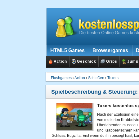
HTML5 Games
Browsergames
D
Action
Geschick
Grips
Jump
Flashgames
›
Action
›
Schießen
›
Toxers
Spielbeschreibung & Steuerung
Toxers kostenlos s
Nach der Explosion einer
von mutierten Krabbelvie
Überlebenden musst du 
und Krabbelviechern kä
Schluss: Bugzilla. Erst wenn du ihn besiegt hast, k