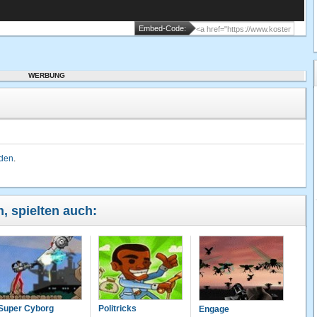
Embed-Code:
WERBUNG
lden
.
n, spielten auch:
Super Cyborg
Politricks
Engage