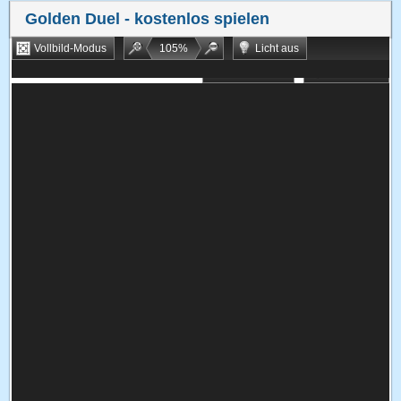
Golden Duel
- kostenlos spielen
Vollbild-Modus
105
%
Licht aus
Bookmarken
Zufallsspiel