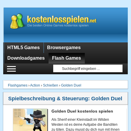
HTML5 Games
Browsergames
Downloadgames
Flash Games
Flashgames
›
Action
›
Schießen
›
Golden Duel
Spielbeschreibung & Steuerung:
Golden Duel
Golden Duel kostenlos spielen
Als Sherif einer Kleinstadt im Wilden
Westen ist es deine Aufgabe die Banditen
zu töten. Dazu musst du dich nun mit ihnen