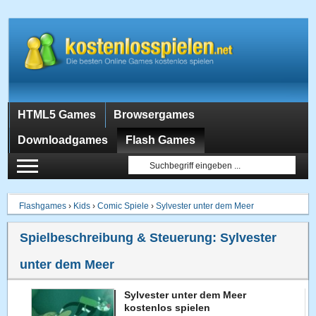
HTML5 Games
Browsergames
Downloadgames
Flash Games
Flashgames
›
Kids
›
Comic Spiele
›
Sylvester unter dem Meer
Spielbeschreibung & Steuerung:
Sylvester
unter dem Meer
Sylvester unter dem Meer
kostenlos spielen