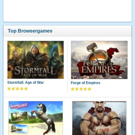
Top Browsergames
Stormfall: Age of War
Forge of Empires