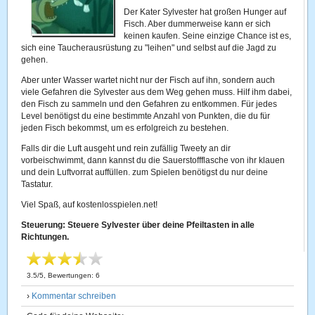
Der Kater Sylvester hat großen Hunger auf
Fisch. Aber dummerweise kann er sich
keinen kaufen. Seine einzige Chance ist es,
sich eine Taucherausrüstung zu "leihen" und selbst auf die Jagd zu
gehen.
Aber unter Wasser wartet nicht nur der Fisch auf ihn, sondern auch
viele Gefahren die Sylvester aus dem Weg gehen muss. Hilf ihm dabei,
den Fisch zu sammeln und den Gefahren zu entkommen. Für jedes
Level benötigst du eine bestimmte Anzahl von Punkten, die du für
jeden Fisch bekommst, um es erfolgreich zu bestehen.
Falls dir die Luft ausgeht und rein zufällig Tweety an dir
vorbeischwimmt, dann kannst du die Sauerstoffflasche von ihr klauen
und dein Luftvorrat auffüllen. zum Spielen benötigst du nur deine
Tastatur.
Viel Spaß, auf kostenlosspielen.net!
Steuerung: Steuere Sylvester über deine Pfeiltasten in alle
Richtungen.
3.5
/
5
, Bewertungen:
6
›
Kommentar schreiben