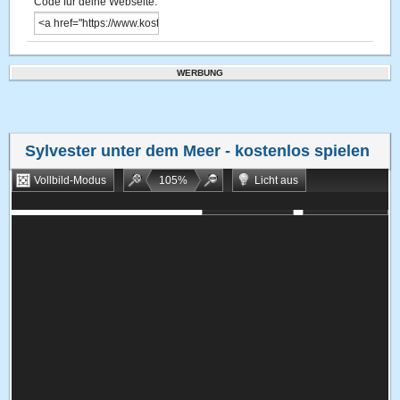
Code für deine Webseite:
WERBUNG
Sylvester unter dem Meer
- kostenlos spielen
Vollbild-Modus
105
%
Licht aus
Bookmarken
Zufallsspiel