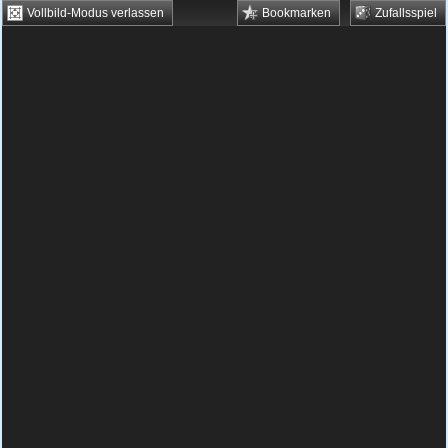
Vollbild-Modus verlassen
Bookmarken
Zufallsspiel
HTML5 Games
Browsergames
Downloadgames
Flash Games
Flashgames
›
Geschick
›
Puzzle
›
Sworbs
Spielbeschreibung & Steuerung:
Sworbs
Sworbs kostenlos spielen
Für dieses Puzzlegame benötigst du eine
gute Strategie und etwas Glück.