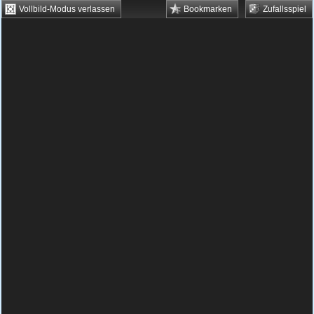
Vollbild-Modus verlassen
Bookmarken
Zufallsspiel
HTML5 Games
Browsergames
Downloadgames
Flash Games
Flashgames
›
Geschick
›
Verschiedene
›
Superdozer
Spielbeschreibung & Steuerung:
Superdozer
Superdozer kostenlos online
spielen
In diesem tollen Spiel sollst du mit einem
kleinen Bulldozer die Holzstämme auf die