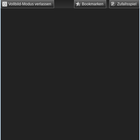
Vollbild-Modus verlassen
Bookmarken
Zufallsspiel
HTML5 Games
Browsergames
Downloadgames
Flash Games
Flashgames
›
Action
›
Kämpfen
›
Street Fighter 2
Spielbeschreibung & Steuerung:
Street
Fighter 2
Street Fighter 2 kostenlos
spielen