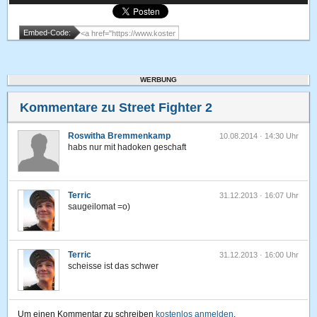
Embed-Code:
WERBUNG
Kommentare zu Street Fighter 2
Roswitha Bremmenkamp
10.08.2014 · 14:30 Uhr
habs nur mit hadoken geschaft
Terric
31.12.2013 · 16:07 Uhr
saugeilomat =o)
Terric
31.12.2013 · 16:00 Uhr
scheisse ist das schwer
Um einen Kommentar zu schreiben
kostenlos anmelden
.