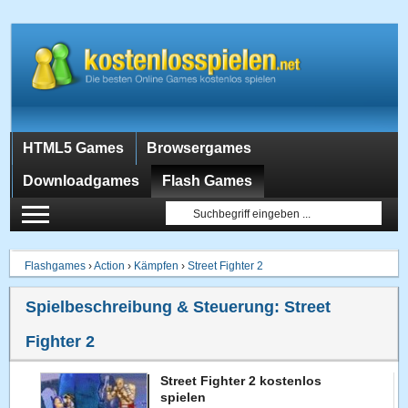
HTML5 Games
Browsergames
Downloadgames
Flash Games
Flashgames
›
Action
›
Kämpfen
›
Street Fighter 2
Spielbeschreibung & Steuerung:
Street
Fighter 2
Street Fighter 2 kostenlos
spielen