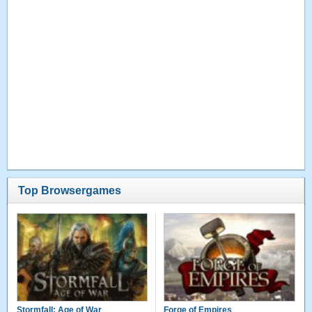
Top Browsergames
Stormfall: Age of War
Forge of Empires