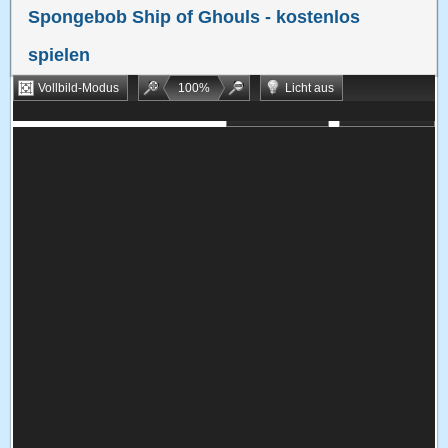
Spongebob Ship of Ghouls
- kostenlos
spielen
Vollbild-Modus
100
%
Licht aus
Bookmarken
Zufallsspiel