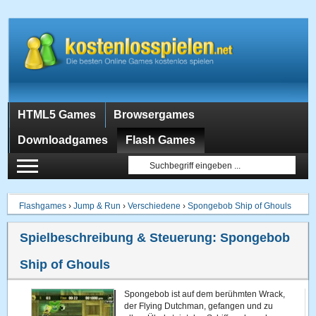
HTML5 Games
Browsergames
Downloadgames
Flash Games
Flashgames
›
Jump & Run
›
Verschiedene
›
Spongebob Ship of Ghouls
Spielbeschreibung & Steuerung:
Spongebob
Ship of Ghouls
Spongebob ist auf dem berühmten Wrack,
der Flying Dutchman, gefangen und zu