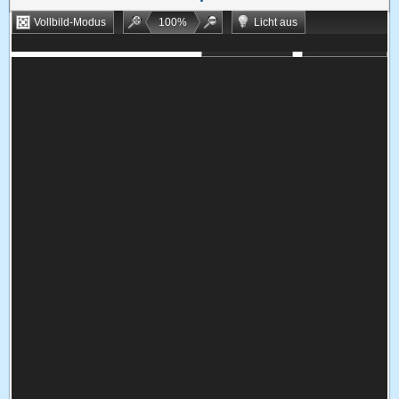
Vollbild-Modus
100
%
Licht aus
Bookmarken
Zufallsspiel