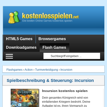
HTML5 Games
Browsergames
Downloadgames
Flash Games
Flashgames
›
Action
›
Turmverteidigung
›
Incursion
Spielbeschreibung & Steuerung:
Incursion
Incursion kostenlos spielen
Dein gesamtes Königreich wird von
einfallenden Kriegern bedroht. Deine
Aufgabe ist es, ihren Vormarsch zu