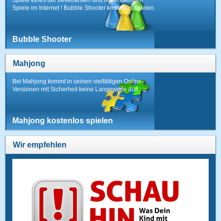
Spiele eines der beliebtesten und mitreissensten
Spiele im Internet ! Bubble Shooter kostenlos spielen.
Bubble Shooter
Mahjong
Bei Mahjong kommt in seinen vielfältigen Online-
Versionen mit Sicherheit keine Langeweile auf!
Mahjong kostenlos spielen
Wir empfehlen