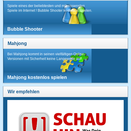
Spiele eines der beliebtesten und mitreissensten
Spiele im Internet ! Bubble Shooter kostenlos spielen.
Bubble Shooter
Mahjong
Bei Mahjong kommt in seinen vielfältigen Online-
Versionen mit Sicherheit keine Langeweile auf!
Mahjong kostenlos spielen
Wir empfehlen