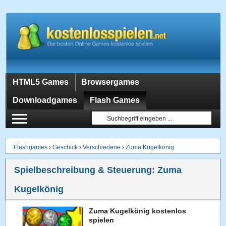
HTML5 Games
Browsergames
Downloadgames
Flash Games
Flashgames
›
Geschick
›
Verschiedene
›
Zuma Kugelkönig
Spielbeschreibung & Steuerung:
Zuma
Kugelkönig
Zuma Kugelkönig kostenlos
spielen