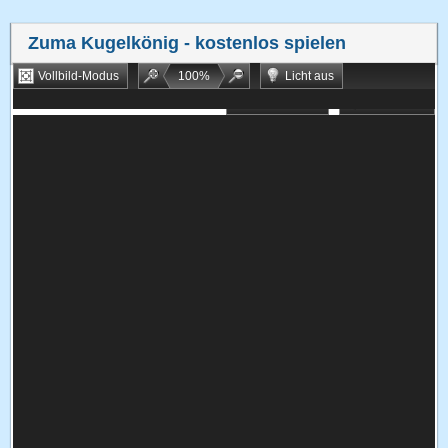
Zuma Kugelkönig
- kostenlos spielen
Vollbild-Modus
100
%
Licht aus
Bookmarken
Zufallsspiel