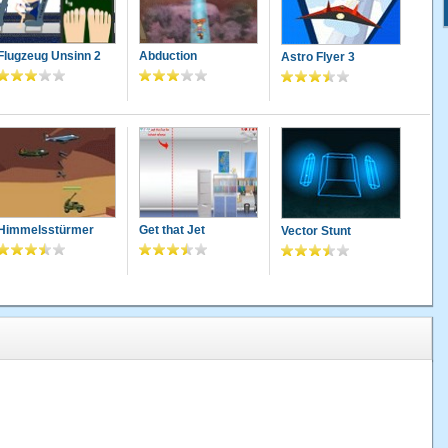
Flugzeug Unsinn 2
Abduction
Astro Flyer 3
Himmelsstürmer
Get that Jet
Vector Stunt