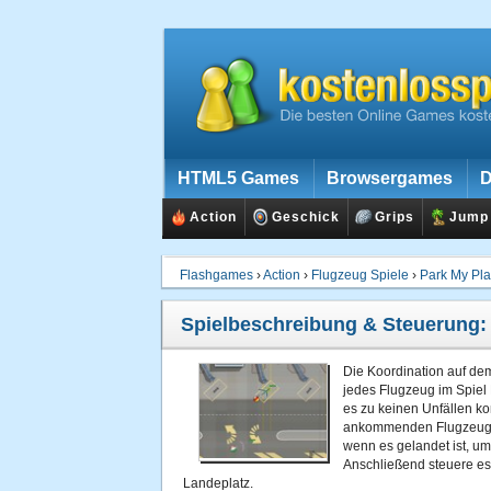
HTML5 Games
Browsergames
D
Action
Geschick
Grips
Jump
Flashgames
›
Action
›
Flugzeug Spiele
›
Park My Pl
Spielbeschreibung & Steuerung
Die Koordination auf dem
jedes Flugzeug im Spiel
es zu keinen Unfällen ko
ankommenden Flugzeuge 
wenn es gelandet ist, um
Anschließend steuere es
Landeplatz.