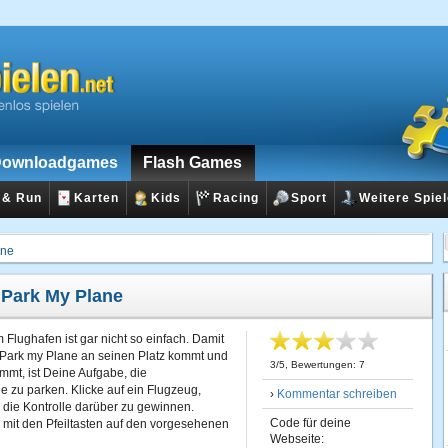
ownloadgames
Flash Games
 & Run
Karten
Kids
Racing
Sport
Weitere Spie
ane
:
Park My Plane
 Flughafen ist gar nicht so einfach. Damit
 Park my Plane an seinen Platz kommt und
3
/
5
, Bewertungen:
7
mmt, ist Deine Aufgabe, die
zu parken. Klicke auf ein Flugzeug,
›
Kommentar schreiben
 die Kontrolle darüber zu gewinnen.
Code für deine
 mit den Pfeiltasten auf den vorgesehenen
Webseite: