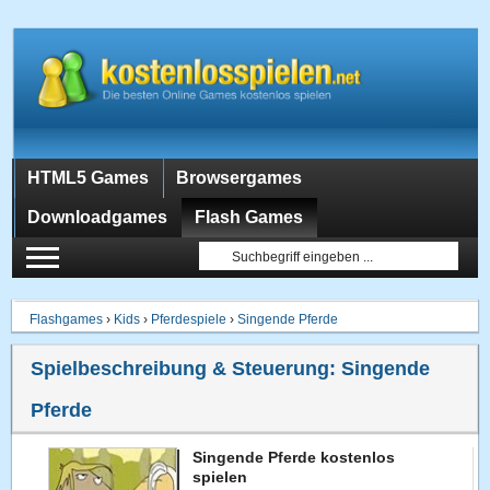
HTML5 Games
Browsergames
Downloadgames
Flash Games
Flashgames
›
Kids
›
Pferdespiele
›
Singende Pferde
Spielbeschreibung & Steuerung:
Singende
Pferde
Singende Pferde kostenlos
spielen