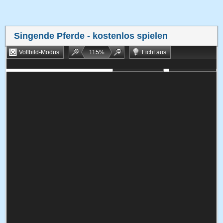
Singende Pferde
- kostenlos spielen
Vollbild-Modus
115
%
Licht aus
Bookmarken
Zufallsspiel