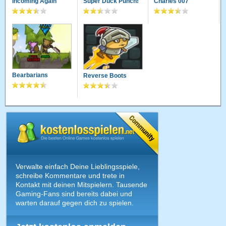
Incoming Again
Super Duck Punch!
Charles 007
Bearbarians
Reverse Boots
Verwalte einfach Deine Lieblingsspiele,
schreibe Kommentare und trete in
Kontakt mit deinen Mitspielern. Tausende
Gaming-Fans sind bereits dabei und
warten darauf gegen dich zu spielen.