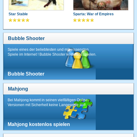
Star Stable
Sparta: War of Empires
Bubble Shooter
Spiele eines der beliebtesten und mitreissensten
Spiele im Internet ! Bubble Shooter kostenlos spielen.
Bubble Shooter
Mahjong
Bei Mahjong kommt in seinen vielfältigen Online-
Versionen mit Sicherheit keine Langeweile auf!
Mahjong kostenlos spielen