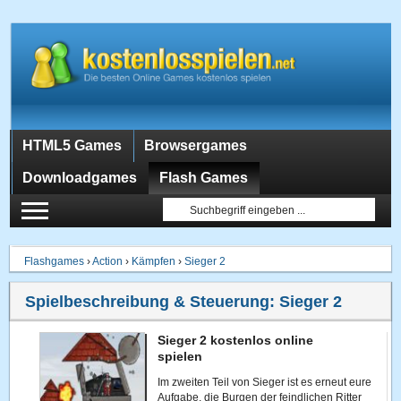
HTML5 Games
Browsergames
Downloadgames
Flash Games
Flashgames
›
Action
›
Kämpfen
›
Sieger 2
Spielbeschreibung & Steuerung:
Sieger 2
Sieger 2 kostenlos online
spielen
Im zweiten Teil von Sieger ist es erneut eure
Aufgabe, die Burgen der feindlichen Ritter