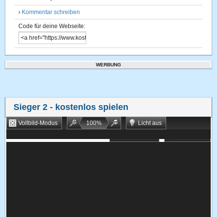
›
Kommentar schreiben
Code für deine Webseite:
WERBUNG
Sieger 2
- kostenlos spielen
Vollbild-Modus
100
%
Licht aus
Bookmarken
Zufallsspiel