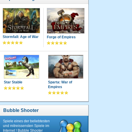
Stormfall: Age of War
Forge of Empires
Star Stable
Sparta: War of
Empires
Bubble Shooter
Spiele eines der beliebtesten
und mitreissensten Spiele im
Internet ! Bubble Shooter