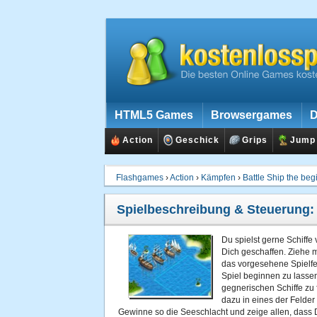
HTML5 Games
Browsergames
D
Action
Geschick
Grips
Jump
Flashgames
›
Action
›
Kämpfen
›
Battle Ship the beg
Spielbeschreibung & Steuerung
Du spielst gerne Schiffe
Dich geschaffen. Ziehe m
das vorgesehene Spielfel
Spiel beginnen zu lassen.
gegnerischen Schiffe zu 
dazu in eines der Felder
Gewinne so die Seeschlacht und zeige allen, dass D