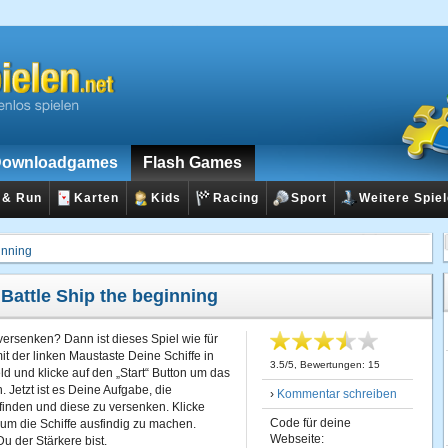
ownloadgames
Flash Games
 & Run
Karten
Kids
Racing
Sport
Weitere Spie
inning
:
Battle Ship the beginning
 versenken? Dann ist dieses Spiel wie für
it der linken Maustaste Deine Schiffe in
3.5
/
5
, Bewertungen:
15
d und klicke auf den „Start“ Button um das
 Jetzt ist es Deine Aufgabe, die
›
Kommentar schreiben
finden und diese zu versenken. Klicke
Code für deine
 um die Schiffe ausfindig zu machen.
Webseite:
u der Stärkere bist.