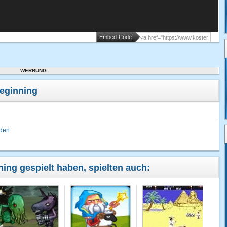
Embed-Code:
WERBUNG
beginning
lden
.
nning gespielt haben, spielten auch: