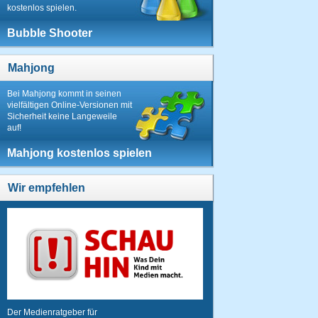
kostenlos spielen.
Bubble Shooter
Mahjong
Bei Mahjong kommt in seinen
vielfältigen Online-Versionen mit
Sicherheit keine Langeweile
auf!
Mahjong kostenlos spielen
Wir empfehlen
Der Medienratgeber für