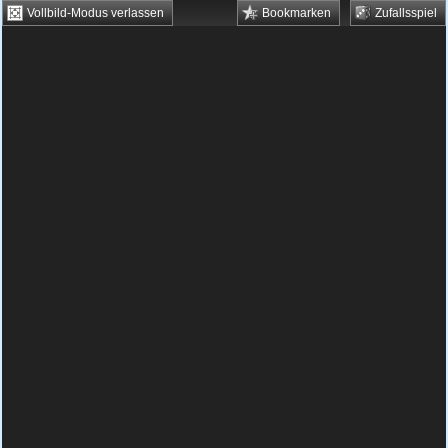
Vollbild-Modus verlassen
Bookmarken
Zufallsspiel
HTML5 Games
Browsergames
Downloadgames
Flash Games
Flashgames
›
Geschick
›
Breakout
›
Shine
Spielbeschreibung & Steuerung:
Shine
Shine kostenlos spielen
Im Königreich Solaris schien alles in bester
Ordnung zu sein. Über das Land wachte ein
große, leuchtende Kugel. In ihrem Licht