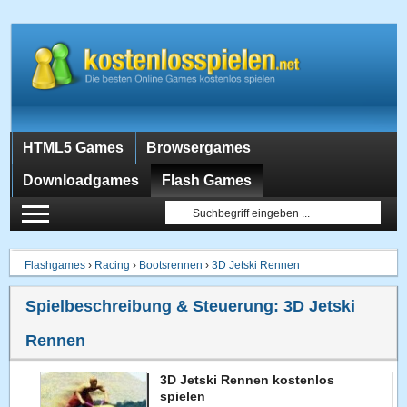
HTML5 Games
Browsergames
Downloadgames
Flash Games
Flashgames
›
Racing
›
Bootsrennen
›
3D Jetski Rennen
Spielbeschreibung & Steuerung:
3D Jetski
Rennen
3D Jetski Rennen kostenlos
spielen