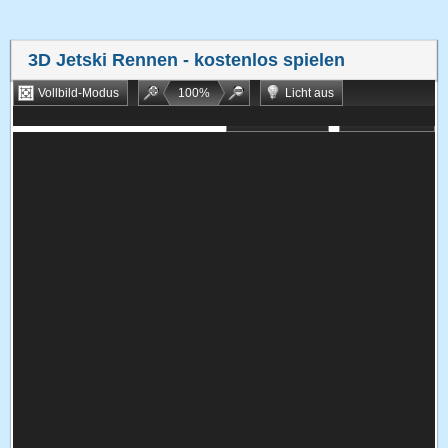
3D Jetski Rennen
- kostenlos spielen
Vollbild-Modus
100
%
Licht aus
Bookmarken
Zufallsspiel