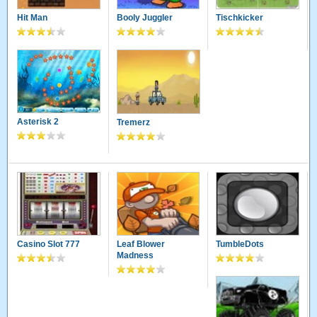
Hit Man
Booly Juggler
Tischkicker
Asterisk 2
Tremerz
Casino Slot 777
Leaf Blower
TumbleDots
Madness