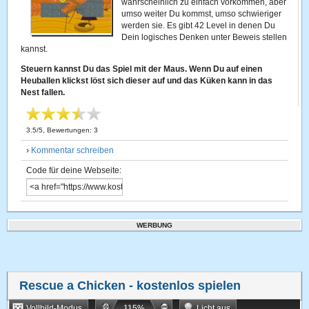
wahrscheinlich zu einfach vorkommen, aber
umso weiter Du kommst, umso schwieriger
werden sie. Es gibt 42 Level in denen Du
Dein logisches Denken unter Beweis stellen
kannst.
Steuern kannst Du das Spiel mit der Maus. Wenn Du auf einen
Heuballen klickst löst sich dieser auf und das Küken kann in das
Nest fallen.
3.5
/
5
, Bewertungen:
3
›
Kommentar schreiben
Code für deine Webseite:
WERBUNG
Rescue a Chicken
- kostenlos spielen
Vollbild-Modus
115
%
Licht aus