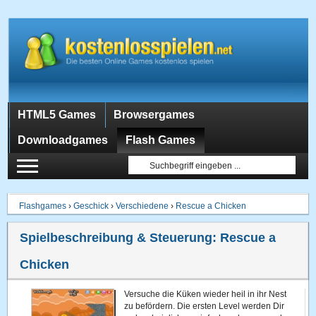
HTML5 Games
Browsergames
Downloadgames
Flash Games
Flashgames
›
Geschick
›
Verschiedene
›
Rescue a Chicken
Spielbeschreibung & Steuerung:
Rescue a
Chicken
Versuche die Küken wieder heil in ihr Nest
zu befördern. Die ersten Level werden Dir