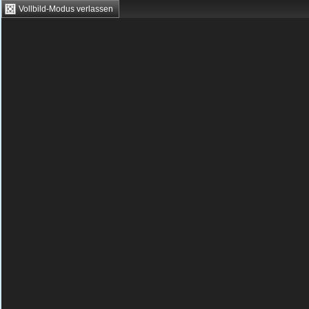
Vollbild-Modus verlassen
HTML5 Games
Browsergames
D
Action
Geschick
Grips
Jump
Flashgames
›
Action
›
Kämpfen
›
Red Riot
Spielbeschreibung & Steuerung
Red Riot kostenlos
Dein Land ist einer böse
Anführer ist dabei, Angst
an der Zeit, dass der He
Schlüpfe in die Rolle des Helden und bekämpfe di