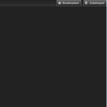
Bookmarken
Zufallsspiel
le
Highscores
Keine
Highscores
vorhanden.
Erspiele
dir
jetzt
den
Highscore!