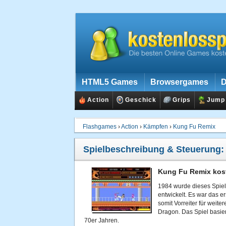
HTML5 Games
Browsergames
D
Action
Geschick
Grips
Jump
Flashgames
›
Action
›
Kämpfen
›
Kung Fu Remix
Spielbeschreibung & Steuerung
Kung Fu Remix kost
1984 wurde dieses Spiel 
entwickelt. Es war das e
somit Vorreiter für weite
Dragon. Das Spiel basie
70er Jahren.