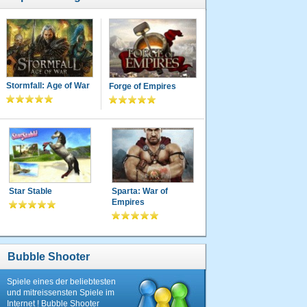
Stormfall: Age of War
Forge of Empires
Star Stable
Sparta: War of
Empires
Bubble Shooter
Spiele eines der beliebtesten
und mitreissensten Spiele im
Internet ! Bubble Shooter