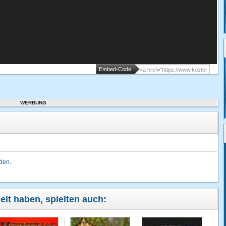
Embed-Code:
WERBUNG
lden
.
elt haben, spielten auch: