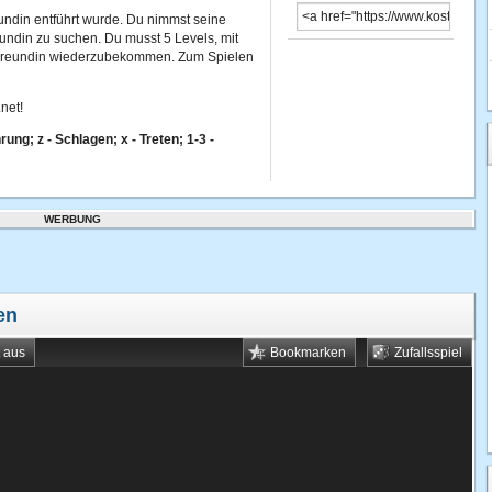
ndin entführt wurde. Du nimmst seine
undin zu suchen. Du musst 5 Levels, mit
 Freundin wiederzubekommen. Zum Spielen
net!
ng; z - Schlagen; x - Treten; 1-3 -
WERBUNG
en
t aus
Bookmarken
Zufallsspiel