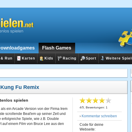
ownloadgames
Flash Games
 & Run
Karten
Kids
Racing
Sport
Weitere Spie
:
Kung Fu Remix
enlos spielen
4
/
5
, Bewertungen:
1
als ein Arcade Version von der Firma Irem
rste scrollende Beat'em up seiner Zeit und
›
Kommentar schreiben
re erfolgreiche Spiele, wie z.B. Double
rt auf einem Film von Bruce Lee aus den
Code für deine
Webseite: