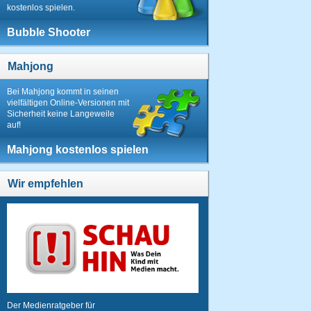
kostenlos spielen.
Bubble Shooter
Mahjong
Bei Mahjong kommt in seinen
vielfältigen Online-Versionen mit
Sicherheit keine Langeweile
auf!
Mahjong kostenlos spielen
Wir empfehlen
Der Medienratgeber für