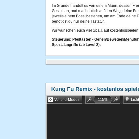
Im Grunde handelt es von einem Mann, dessen Freu
Gestalt an, und machst dich auf den Weg, deine Fre
jeweils einem Boss, bestehen, um am Ende deine
benötigst du nur deine Tastatur.
Wir wünschen euch viel Spaß, auf kostenlosspielen.
Steuerung: Pfeiltasten - Gehen/Bewegen/Menüführu
Spezialangriffe (ab Level 2).
Kung Fu Remix
- kostenlos spiel
Vollbild-Modus
115
%
Lich