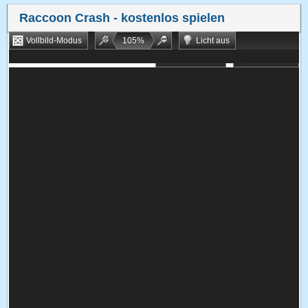
Raccoon Crash
- kostenlos spielen
Vollbild-Modus
105
%
Licht aus
Bookmarken
Zufallsspiel