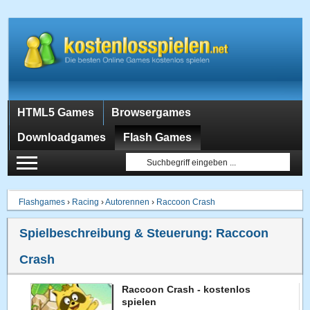
HTML5 Games
Browsergames
Downloadgames
Flash Games
Flashgames
›
Racing
›
Autorennen
›
Raccoon Crash
Spielbeschreibung & Steuerung:
Raccoon
Crash
Raccoon Crash - kostenlos
spielen