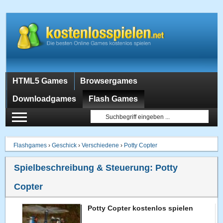
HTML5 Games
Browsergames
Downloadgames
Flash Games
Flashgames
›
Geschick
›
Verschiedene
›
Potty Copter
Spielbeschreibung & Steuerung:
Potty
Copter
Potty Copter kostenlos spielen