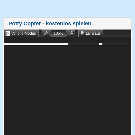
Potty Copter
- kostenlos spielen
Vollbild-Modus
105
%
Licht aus
Bookmarken
Zufallsspiel