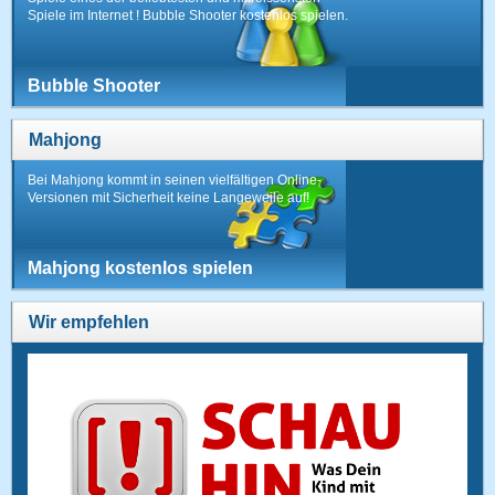
Spiele im Internet ! Bubble Shooter kostenlos spielen.
Bubble Shooter
Mahjong
Bei Mahjong kommt in seinen vielfältigen Online-
Versionen mit Sicherheit keine Langeweile auf!
Mahjong kostenlos spielen
Wir empfehlen