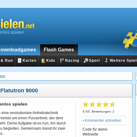
ownloadgames
Flash Games
 & Run
Karten
Kids
Racing
Sport
Weitere Spie
9000
:
Flatutron 9000
enlos spielen
4.5
/
5
, Bewertungen:
2
eine revolutionäre Antriebstechnik
 hierbei um einen Furzantrieb, der dem
›
Kommentar schreiben
eht. Deine Aufgabe ist es nun, ihn durch
 zu begleiten. Gemeinsam müsst ihr zwei
Code für deine
n.
Webseite: