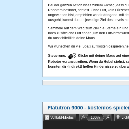
Bei der ganzen Action ist es zudem wichtig, dass du 
Roboters befindet, achtest. Ohne Luft, kein Fürzche
angewiesen bist, empfehlen wir dir dringend, mit d
ausgeht, kannst du das jeweilige Ziel des Levels nic
Sammele auf dem Weg zum Ziel die Sterne ein und 
noch zusätzliche Luft finden, um den Luftvorrat wie
du ausschließlich deine Maus.
Wir wünschen dir viel Spaß auf kostenlosspielen.net
Steuerung:
K
licke mit deiner Maus auf ein
Roboter voranzutreiben. Wenn du Hebel siehst, sol
könnten dir (indirekt) helfen Hindernisse zu über
Flatutron 9000
- kostenlos spiele
Vollbild-Modus
100
%
Lich