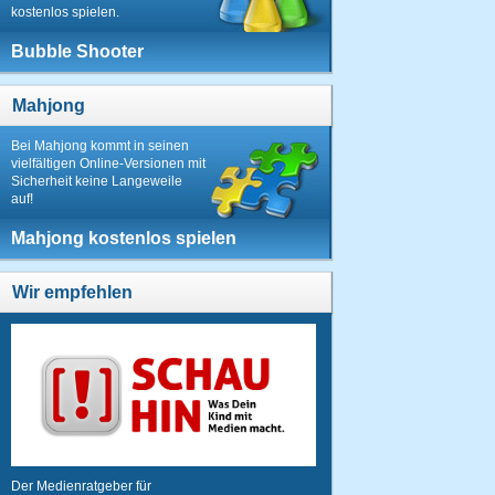
kostenlos spielen.
Bubble Shooter
Mahjong
Bei Mahjong kommt in seinen
vielfältigen Online-Versionen mit
Sicherheit keine Langeweile
auf!
Mahjong kostenlos spielen
Wir empfehlen
Der Medienratgeber für