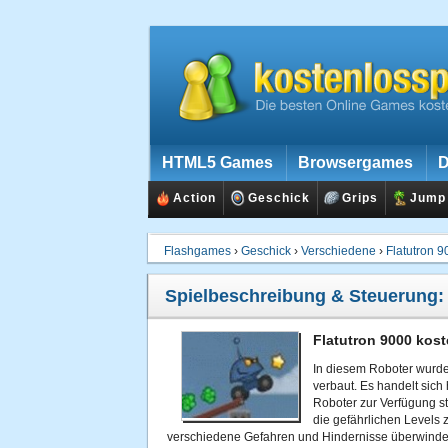
HTML5 Games
Browsergames
D
Action
Geschick
Grips
Jump
Flashgames
›
Geschick
›
Verschiedene
›
Flatutron 
Spielbeschreibung & Steuerung
Flatutron 9000 kost
In diesem Roboter wurde 
verbaut. Es handelt sich
Roboter zur Verfügung st
die gefährlichen Levels
verschiedene Gefahren und Hindernisse überwinde