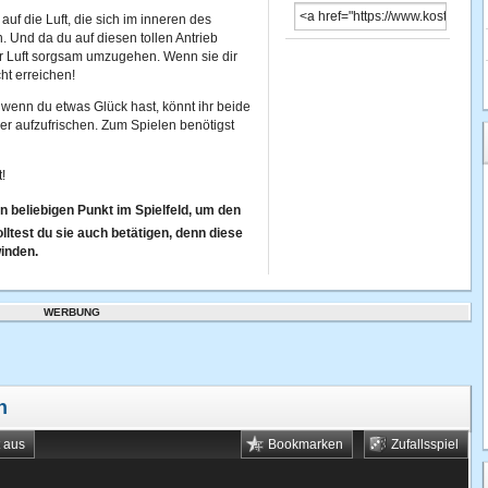
auf die Luft, die sich im inneren des
n. Und da du auf diesen tollen Antrieb
er Luft sorgsam umzugehen. Wenn sie dir
ht erreichen!
wenn du etwas Glück hast, könnt ihr beide
der aufzufrischen. Zum Spielen benötigst
!
en beliebigen Punkt im Spielfeld, um den
ltest du sie auch betätigen, denn diese
winden.
WERBUNG
n
t aus
Bookmarken
Zufallsspiel