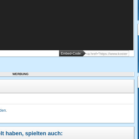
Embed-Code:
WERBUNG
lden
.
elt haben, spielten auch: