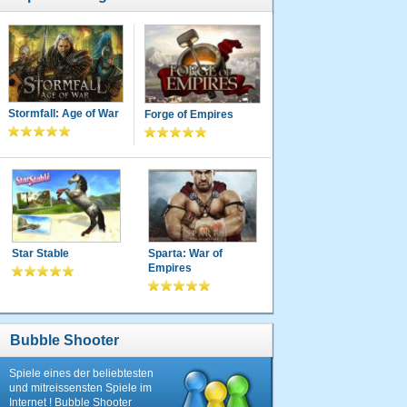
Stormfall: Age of War
Forge of Empires
Star Stable
Sparta: War of
Empires
Bubble Shooter
Spiele eines der beliebtesten
und mitreissensten Spiele im
Internet ! Bubble Shooter