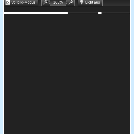
Vollbild-Modus
105
%
Licht aus
Bookmarken
Zufallsspiel