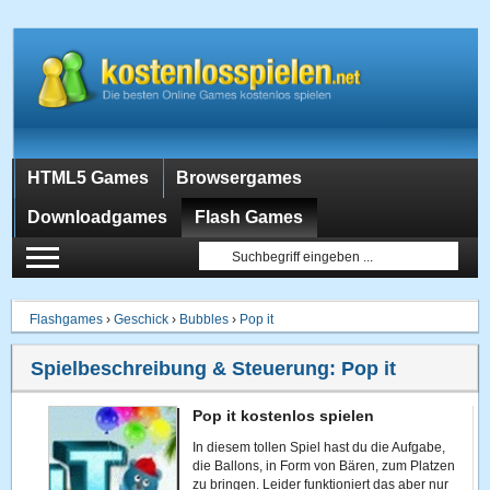
HTML5 Games
Browsergames
Downloadgames
Flash Games
Flashgames
›
Geschick
›
Bubbles
›
Pop it
Spielbeschreibung & Steuerung:
Pop it
Pop it kostenlos spielen
In diesem tollen Spiel hast du die Aufgabe,
die Ballons, in Form von Bären, zum Platzen
zu bringen. Leider funktioniert das aber nur