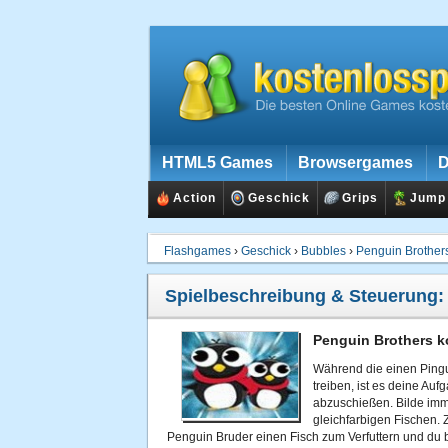
HTML5 Games
Browsergames
D
Action
Geschick
Grips
Jump
Flashgames
›
Geschick
›
Bubbles
›
Penguin Brother
Spielbeschreibung & Steuerung
Penguin Brothers k
Während die einen Pingui
treiben, ist es deine Au
abzuschießen. Bilde imm
gleichfarbigen Fischen. 
Penguin Bruder einen Fisch zum Verfuttern und du