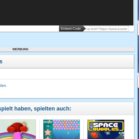
Embed-Code:
WERBUNG
s
lden
.
pielt haben, spielten auch: