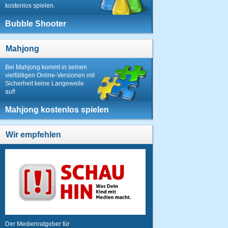
kostenlos spielen.
Bubble Shooter
Mahjong
Bei Mahjong kommt in seinen
vielfältigen Online-Versionen mit
Sicherheit keine Langeweile
auf!
Mahjong kostenlos spielen
Wir empfehlen
Der Medienratgeber für