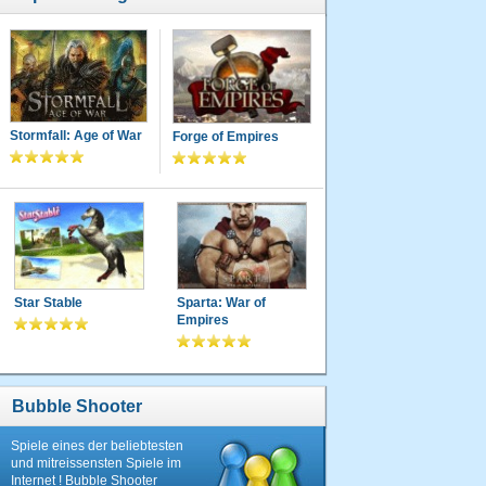
Stormfall: Age of War
Forge of Empires
Star Stable
Sparta: War of
Empires
Bubble Shooter
Spiele eines der beliebtesten
und mitreissensten Spiele im
Internet ! Bubble Shooter