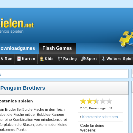
ownloadgames
Flash Games
 & Run
Karten
Kids
Racing
Sport
Weitere Spie
s
:
Penguin Brothers
ostenlos spielen
2.5
/
5
, Bewertungen:
11
n Brüder fleißig die Fische in den Teich
fgabe, die Fische mit der Bubbles-Kanone
›
Kommentar schreiben
er eine Kombination von mindestens drei
Zerplatzen die Blasen, bekommt der kleine
Code für deine
 bekommst Punkte.
Webseite: