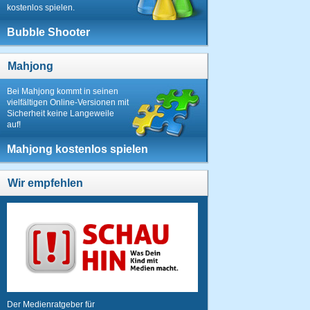
kostenlos spielen.
Bubble Shooter
Mahjong
Bei Mahjong kommt in seinen
vielfältigen Online-Versionen mit
Sicherheit keine Langeweile
auf!
Mahjong kostenlos spielen
Wir empfehlen
Der Medienratgeber für