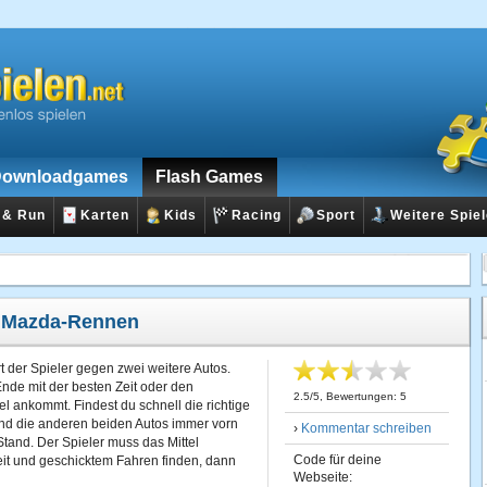
ownloadgames
Flash Games
 & Run
Karten
Kids
Racing
Sport
Weitere Spie
:
Mazda-Rennen
t der Spieler gegen zwei weitere Autos.
de mit der besten Zeit oder den
2.5
/
5
, Bewertungen:
5
el ankommt. Findest du schnell die richtige
ind die anderen beiden Autos immer vorn
›
Kommentar schreiben
and. Der Spieler muss das Mittel
Code für deine
t und geschicktem Fahren finden, dann
Webseite: