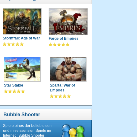
Stormfall: Age of War
Forge of Empires
Star Stable
Sparta: War of
Empires
Bubble Shooter
Spiele eines der beliebtesten
und mitreissensten Spiele im
Internet ! Bubble Shooter