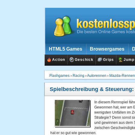
HTML5 Games
Browsergames
D
Action
Geschick
Grips
Jump
Flashgames
›
Racing
›
Autorennen
›
Mazda-Rennen
Spielbeschreibung & Steuerung
In diesem Rennspiel fähr
Gewonnen hat, wer am En
wenigsten Unfällen im Zi
Strategie? Denn sonst s
und gewinnen aus dem St
zwischen Geschwindigkei
hat er so gut wie gewonnen.