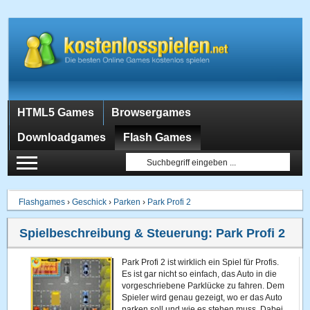
HTML5 Games
Browsergames
Downloadgames
Flash Games
Flashgames
›
Geschick
›
Parken
›
Park Profi 2
Spielbeschreibung & Steuerung:
Park Profi 2
Park Profi 2 ist wirklich ein Spiel für Profis.
Es ist gar nicht so einfach, das Auto in die
vorgeschriebene Parklücke zu fahren. Dem
Spieler wird genau gezeigt, wo er das Auto
parken soll und wie es stehen muss. Dabei