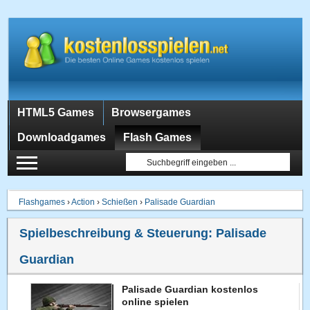
HTML5 Games
Browsergames
Downloadgames
Flash Games
Flashgames
›
Action
›
Schießen
›
Palisade Guardian
Spielbeschreibung & Steuerung:
Palisade
Guardian
Palisade Guardian kostenlos
online spielen