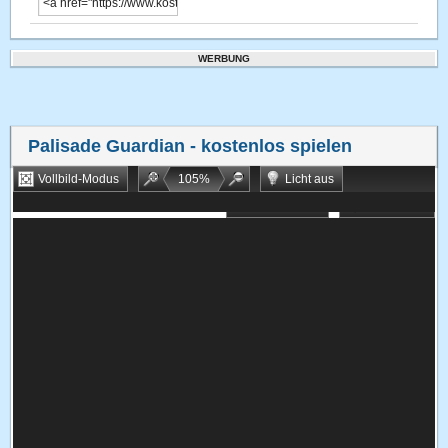
WERBUNG
Palisade Guardian
- kostenlos spielen
Vollbild-Modus
105
%
Licht aus
Bookmarken
Zufallsspiel