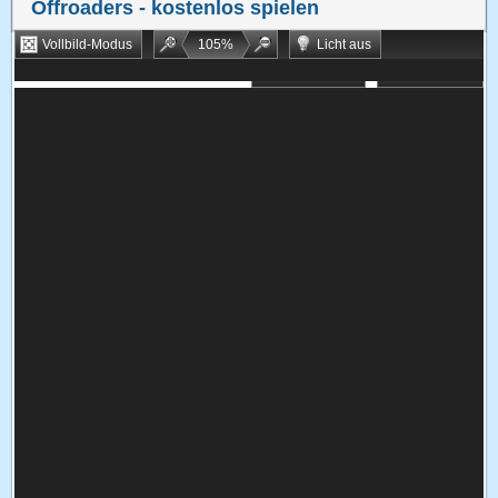
Offroaders
- kostenlos spielen
Vollbild-Modus
105
%
Licht aus
Bookmarken
Zufallsspiel