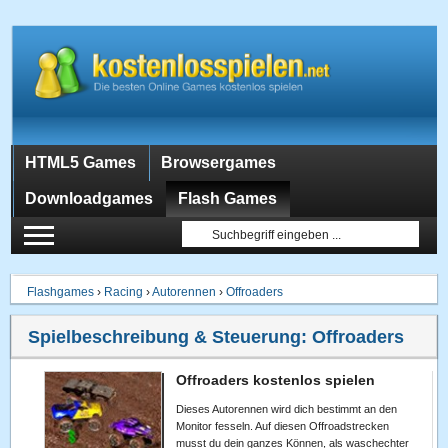
HTML5 Games
Browsergames
Downloadgames
Flash Games
Flashgames
›
Racing
›
Autorennen
›
Offroaders
Spielbeschreibung & Steuerung:
Offroaders
Offroaders kostenlos spielen
Dieses Autorennen wird dich bestimmt an den
Monitor fesseln. Auf diesen Offroadstrecken
musst du dein ganzes Können, als waschechter