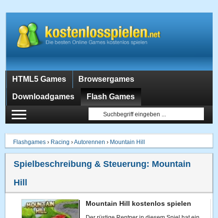
HTML5 Games
Browsergames
Downloadgames
Flash Games
Flashgames
›
Racing
›
Autorennen
›
Mountain Hill
Spielbeschreibung & Steuerung:
Mountain
Hill
Mountain Hill kostenlos spielen
Der rüstige Rentner in diesem Spiel hat ein