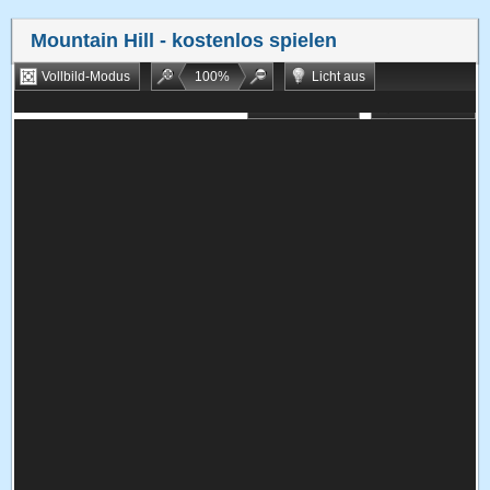
Mountain Hill
- kostenlos spielen
Vollbild-Modus
100
%
Licht aus
Bookmarken
Zufallsspiel