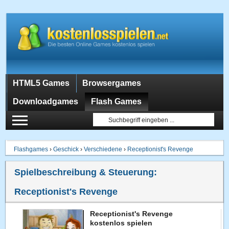
HTML5 Games
Browsergames
Downloadgames
Flash Games
Flashgames
›
Geschick
›
Verschiedene
›
Receptionist's Revenge
Spielbeschreibung & Steuerung:
Receptionist's Revenge
Receptionist's Revenge
kostenlos spielen