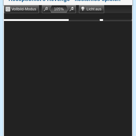
Vollbild-Modus
105
%
Licht aus
Bookmarken
Zufallsspiel