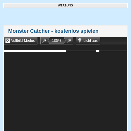
WERBUNG
Monster Catcher
- kostenlos spielen
Vollbild-Modus
105
%
Licht aus
Bookmarken
Zufallsspiel