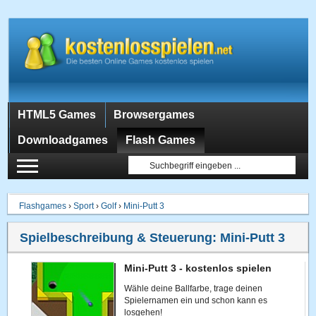
HTML5 Games
Browsergames
Downloadgames
Flash Games
Flashgames
›
Sport
›
Golf
›
Mini-Putt 3
Spielbeschreibung & Steuerung:
Mini-Putt 3
Mini-Putt 3 - kostenlos spielen
Wähle deine Ballfarbe, trage deinen
Spielernamen ein und schon kann es
losgehen!