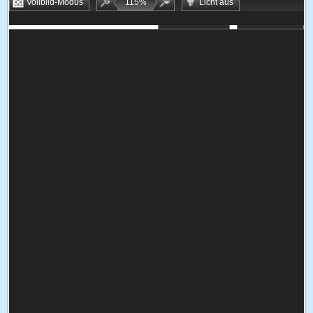
Vollbild-Modus
115
%
Licht aus
Bookmarken
Zufallsspiel