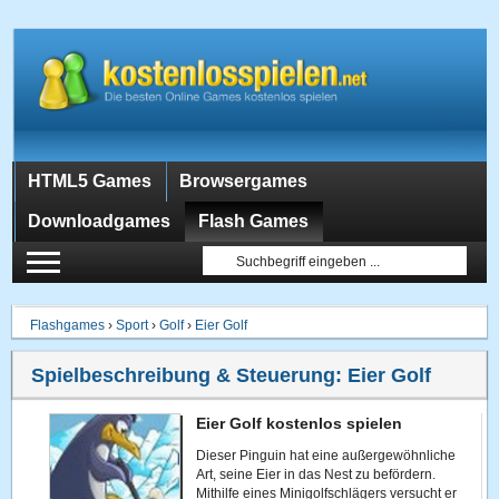
HTML5 Games
Browsergames
Downloadgames
Flash Games
Flashgames
›
Sport
›
Golf
›
Eier Golf
Spielbeschreibung & Steuerung:
Eier Golf
Eier Golf kostenlos spielen
Dieser Pinguin hat eine außergewöhnliche
Art, seine Eier in das Nest zu befördern.
Mithilfe eines Minigolfschlägers versucht er