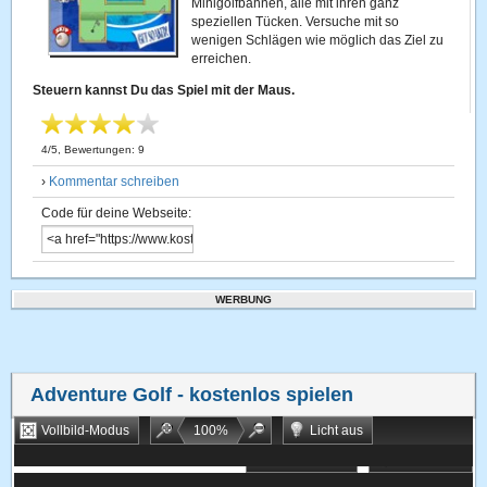
Minigolfbahnen, alle mit ihren ganz
speziellen Tücken. Versuche mit so
wenigen Schlägen wie möglich das Ziel zu
erreichen.
Steuern kannst Du das Spiel mit der Maus.
4
/
5
, Bewertungen:
9
›
Kommentar schreiben
Code für deine Webseite:
WERBUNG
Adventure Golf
- kostenlos spielen
Vollbild-Modus
100
%
Licht aus
Bookmarken
Zufallsspiel