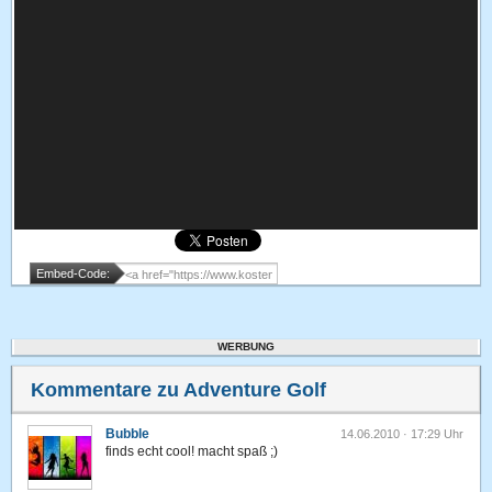
Embed-Code:
WERBUNG
Kommentare zu Adventure Golf
Bubble
14.06.2010 · 17:29 Uhr
finds echt cool! macht spaß ;)