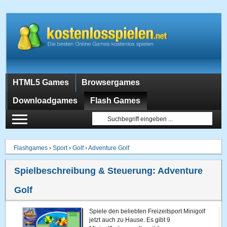
HTML5 Games
Browsergames
Downloadgames
Flash Games
Flashgames
›
Sport
›
Golf
›
Adventure Golf
Spielbeschreibung & Steuerung:
Adventure
Golf
Spiele den beliebten Freizeitsport Minigolf
jetzt auch zu Hause. Es gibt 9